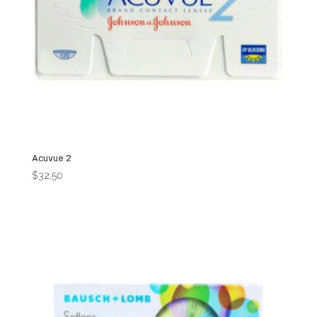
Acuvue 2
$
32.50